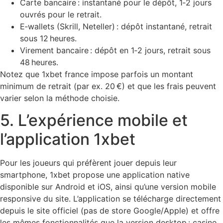
Carte bancaire : instantané pour le dépôt, 1‑2 jours
ouvrés pour le retrait.
E‑wallets (Skrill, Neteller) : dépôt instantané, retrait
sous 12 heures.
Virement bancaire : dépôt en 1‑2 jours, retrait sous
48 heures.
Notez que 1xbet france impose parfois un montant
minimum de retrait (par ex. 20 €) et que les frais peuvent
varier selon la méthode choisie.
5. L’expérience mobile et
l’application 1xbet
Pour les joueurs qui préfèrent jouer depuis leur
smartphone, 1xbet propose une application native
disponible sur Android et iOS, ainsi qu’une version mobile
responsive du site. L’application se télécharge directement
depuis le site officiel (pas de store Google/Apple) et offre
les mêmes fonctionnalités que la version desktop : casino,