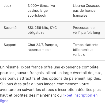
Jeux
3 000+ titres, live
Licence Curacao,
casino, large
pas de licence
sportsbook
française
Sécurité
SSL 256‑bits, KYC
Processus de
obligatoire
vérif. parfois long
Support
Chat 24/7, français,
Temps d’attente
réponse rapide
téléphonique
variable
En résumé, 1xbet france offre une expérience complète
pour les joueurs français, alliant un large éventail de jeux,
des bonus attractifs et des options de paiement rapides.
Si vous êtes prêt à vous lancer, commencez votre
aventure en suivant les étapes d’inscription décrites plus
haut et profitez dès maintenant du
1xbet inscription en
ligne
.