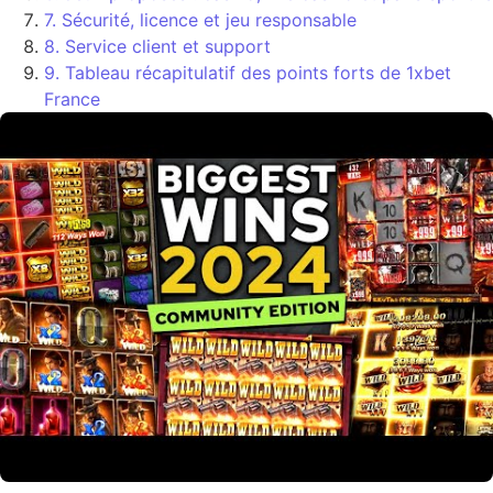
7. Sécurité, licence et jeu responsable
8. Service client et support
9. Tableau récapitulatif des points forts de 1xbet
France