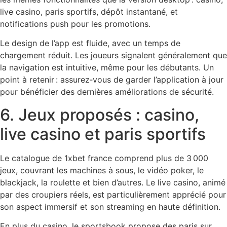
live casino, paris sportifs, dépôt instantané, et
notifications push pour les promotions.
Le design de l’app est fluide, avec un temps de
chargement réduit. Les joueurs signalent généralement que
la navigation est intuitive, même pour les débutants. Un
point à retenir : assurez‑vous de garder l’application à jour
pour bénéficier des dernières améliorations de sécurité.
6. Jeux proposés : casino,
live casino et paris sportifs
Le catalogue de 1xbet france comprend plus de 3 000
jeux, couvrant les machines à sous, le vidéo poker, le
blackjack, la roulette et bien d’autres. Le live casino, animé
par des croupiers réels, est particulièrement apprécié pour
son aspect immersif et son streaming en haute définition.
En plus du casino, le sportsbook propose des paris sur