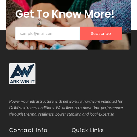
Get To Know More!
Subscribe
Power your infrastructure with networking hardware validated for
Delhi’s extreme conditions. We deliver zero-downtime performance
through thermal resilience, power stability, and local expertise
Contact Info
Quick Links