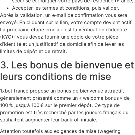
sécurisé et indiquer votre pays de résidence (France).
Accepter les termes et conditions, puis valider.
Après la validation, un e‑mail de confirmation vous sera
envoyé. En cliquant sur le lien, votre compte devient actif.
La prochaine étape cruciale est la vérification d’identité
(KYC) : vous devez fournir une copie de votre pièce
d’identité et un justificatif de domicile afin de lever les
limites de dépôt et de retrait.
3. Les bonus de bienvenue et
leurs conditions de mise
1xbet france propose un bonus de bienvenue attractif,
généralement présenté comme un « welcome bonus » de
100 % jusqu’à 100 € sur le premier dépôt. Ce type de
promotion est très recherché par les joueurs français qui
souhaitent augmenter leur bankroll initiale.
Attention toutefois aux exigences de mise (wagering