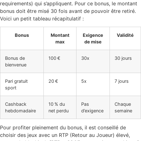
requirements) qui s’appliquent. Pour ce bonus, le montant
bonus doit être misé 30 fois avant de pouvoir être retiré.
Voici un petit tableau récapitulatif :
Bonus
Montant
Exigence
Validité
max
de mise
Bonus de
100 €
30x
30 jours
bienvenue
Pari gratuit
20 €
5x
7 jours
sport
Cashback
10 % du
Pas
Chaque
hebdomadaire
net perdu
d’exigence
semaine
Pour profiter pleinement du bonus, il est conseillé de
choisir des jeux avec un RTP (Retour au Joueur) élevé,