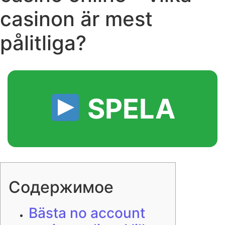
casinon är mest
pålitliga?
SPELA
Содержимое
Bästa no account