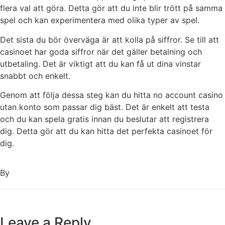
flera val att göra. Detta gör att du inte blir trött på samma
spel och kan experimentera med olika typer av spel.
Det sista du bör överväga är att kolla på siffror. Se till att
casinoet har goda siffror när det gäller betalning och
utbetaling. Det är viktigt att du kan få ut dina vinstar
snabbt och enkelt.
Genom att följa dessa steg kan du hitta no account casino
utan konto som passar dig bäst. Det är enkelt att testa
och du kan spela gratis innan du beslutar att registrera
dig. Detta gör att du kan hitta det perfekta casinoet för
dig.
By
Leave a Reply