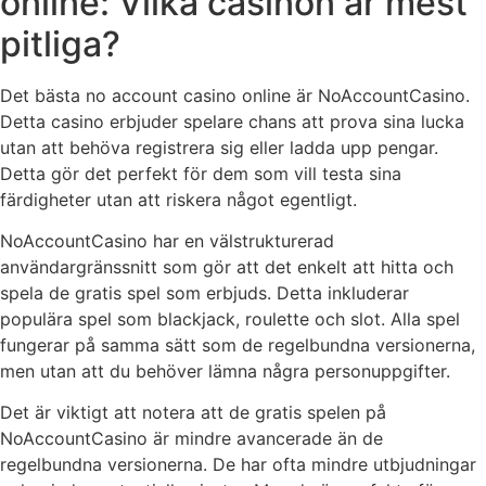
online: Vilka casinon är mest
pitliga?
Det bästa no account casino online är NoAccountCasino.
Detta casino erbjuder spelare chans att prova sina lucka
utan att behöva registrera sig eller ladda upp pengar.
Detta gör det perfekt för dem som vill testa sina
färdigheter utan att riskera något egentligt.
NoAccountCasino har en välstrukturerad
användargränssnitt som gör att det enkelt att hitta och
spela de gratis spel som erbjuds. Detta inkluderar
populära spel som blackjack, roulette och slot. Alla spel
fungerar på samma sätt som de regelbundna versionerna,
men utan att du behöver lämna några personuppgifter.
Det är viktigt att notera att de gratis spelen på
NoAccountCasino är mindre avancerade än de
regelbundna versionerna. De har ofta mindre utbjudningar