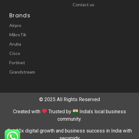
Contact us
Brands
Airpro
MikroTik
Aruba
Cisco
Fortinet
Grandstream
© 2025 All Rights Reserved
Created with
Trusted by
India’s local business
community.
Get 10x digital growth and business success in India with
seospidy