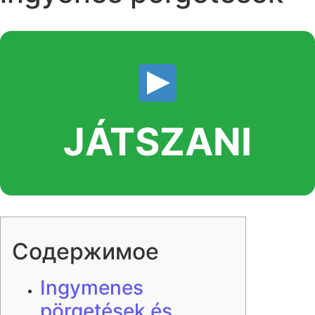
JÁTSZANI
Содержимое
Ingymenes
pörgetések és