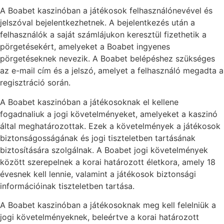
A Boabet kaszinóban a játékosok felhasználónevével és
jelszóval bejelentkezhetnek. A bejelentkezés után a
felhasználók a saját számlájukon keresztül fizethetik a
pörgetésekért, amelyeket a Boabet ingyenes
pörgetéseknek nevezik. A Boabet belépéshez szükséges
az e-mail cím és a jelszó, amelyet a felhasználó megadta a
regisztráció során.
A Boabet kaszinóban a játékosoknak el kellene
fogadnaliuk a jogi követelményeket, amelyeket a kaszinó
által meghatározottak. Ezek a követelmények a játékosok
biztonságosságának és jogi tiszteletben tartásának
biztosítására szolgálnak. A Boabet jogi követelmények
között szerepelnek a korai határozott életkora, amely 18
évesnek kell lennie, valamint a játékosok biztonsági
információinak tiszteletben tartása.
A Boabet kaszinóban a játékosoknak meg kell felelniük a
jogi követelményeknek, beleértve a korai határozott