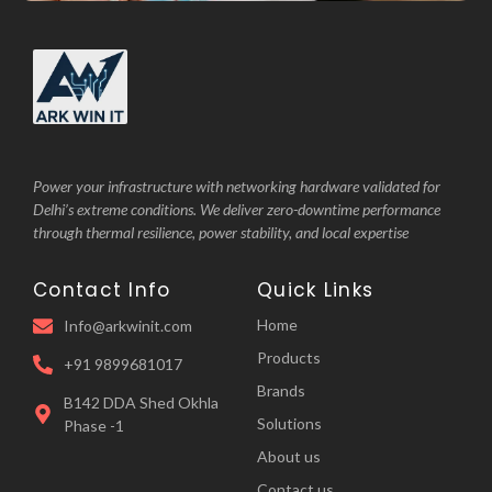
Power your infrastructure with networking hardware validated for
Delhi’s extreme conditions. We deliver zero-downtime performance
through thermal resilience, power stability, and local expertise
Contact Info
Quick Links
Home
Info@arkwinit.com
Products
+91 9899681017
Brands
B142 DDA Shed Okhla
Solutions
Phase -1
About us
Contact us