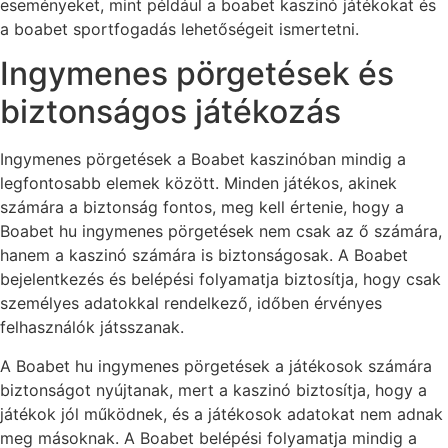
eseményeket, mint például a boabet kaszinó játékokat és
a boabet sportfogadás lehetőségeit ismertetni.
Ingymenes pörgetések és
biztonságos játékozás
Ingymenes pörgetések a Boabet kaszinóban mindig a
legfontosabb elemek között. Minden játékos, akinek
számára a biztonság fontos, meg kell értenie, hogy a
Boabet hu ingymenes pörgetések nem csak az ő számára,
hanem a kaszinó számára is biztonságosak. A Boabet
bejelentkezés és belépési folyamatja biztosítja, hogy csak
személyes adatokkal rendelkező, időben érvényes
felhasználók játsszanak.
A Boabet hu ingymenes pörgetések a játékosok számára
biztonságot nyújtanak, mert a kaszinó biztosítja, hogy a
játékok jól működnek, és a játékosok adatokat nem adnak
meg másoknak. A Boabet belépési folyamatja mindig a