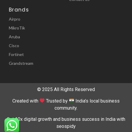
Brands
Airpro
MikroTik
Aruba
Cisco
Fortinet
Grandstream
© 2025 All Rights Reserved
Created with
Trusted by
India’s local business
community.
Get 10x digital growth and business success in India with
seospidy