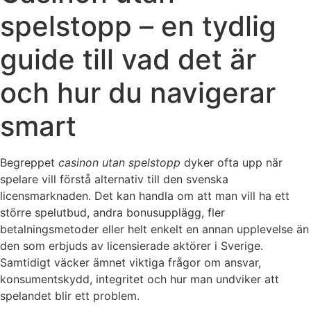
spelstopp – en tydlig
guide till vad det är
och hur du navigerar
smart
Begreppet
casinon utan spelstopp
dyker ofta upp när
spelare vill förstå alternativ till den svenska
licensmarknaden. Det kan handla om att man vill ha ett
större spelutbud, andra bonusupplägg, fler
betalningsmetoder eller helt enkelt en annan upplevelse än
den som erbjuds av licensierade aktörer i Sverige.
Samtidigt väcker ämnet viktiga frågor om ansvar,
konsumentskydd, integritet och hur man undviker att
spelandet blir ett problem.