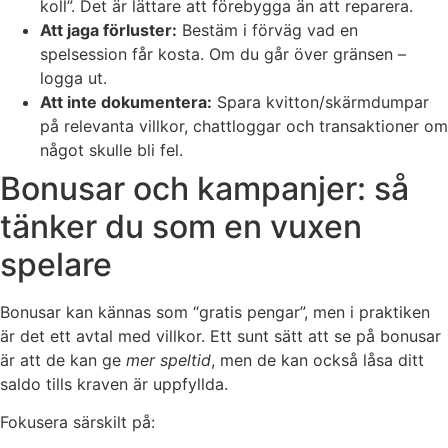
koll”. Det är lättare att förebygga än att reparera.
Att jaga förluster:
Bestäm i förväg vad en
spelsession får kosta. Om du går över gränsen –
logga ut.
Att inte dokumentera:
Spara kvitton/skärmdumpar
på relevanta villkor, chattloggar och transaktioner om
något skulle bli fel.
Bonusar och kampanjer: så
tänker du som en vuxen
spelare
Bonusar kan kännas som “gratis pengar”, men i praktiken
är det ett avtal med villkor. Ett sunt sätt att se på bonusar
är att de kan ge
mer speltid
, men de kan också låsa ditt
saldo tills kraven är uppfyllda.
Fokusera särskilt på: