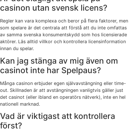
casinon utan svensk licens?
Regler kan vara komplexa och beror på flera faktorer, men
som spelare är det centrala att förstå att du inte omfattas
av samma svenska konsumentskydd som hos licensierade
aktörer. Läs alltid villkor och kontrollera licensinformation
innan du spelar.
Kan jag stänga av mig även om
casinot inte har Spelpaus?
Många casinon erbjuder egen självavstängning eller time-
out. Skillnaden är att avstängningen vanligtvis gäller just
det casinot (eller ibland en operatörs nätverk), inte en hel
nationell marknad.
Vad är viktigast att kontrollera
först?