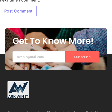
next time I comment.
Get To Know More!
Subscribe