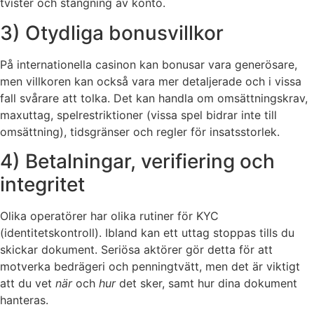
tvister och stängning av konto.
3) Otydliga bonusvillkor
På internationella casinon kan bonusar vara generösare,
men villkoren kan också vara mer detaljerade och i vissa
fall svårare att tolka. Det kan handla om omsättningskrav,
maxuttag, spelrestriktioner (vissa spel bidrar inte till
omsättning), tidsgränser och regler för insatsstorlek.
4) Betalningar, verifiering och
integritet
Olika operatörer har olika rutiner för KYC
(identitetskontroll). Ibland kan ett uttag stoppas tills du
skickar dokument. Seriösa aktörer gör detta för att
motverka bedrägeri och penningtvätt, men det är viktigt
att du vet
när
och
hur
det sker, samt hur dina dokument
hanteras.