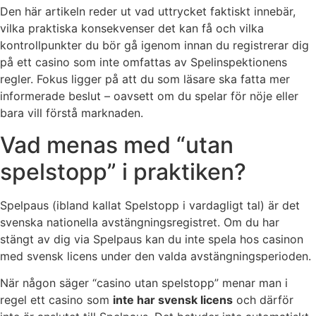
Den här artikeln reder ut vad uttrycket faktiskt innebär,
vilka praktiska konsekvenser det kan få och vilka
kontrollpunkter du bör gå igenom innan du registrerar dig
på ett casino som inte omfattas av Spelinspektionens
regler. Fokus ligger på att du som läsare ska fatta mer
informerade beslut – oavsett om du spelar för nöje eller
bara vill förstå marknaden.
Vad menas med “utan
spelstopp” i praktiken?
Spelpaus (ibland kallat Spelstopp i vardagligt tal) är det
svenska nationella avstängningsregistret. Om du har
stängt av dig via Spelpaus kan du inte spela hos casinon
med svensk licens under den valda avstängningsperioden.
När någon säger “casino utan spelstopp” menar man i
regel ett casino som
inte har svensk licens
och därför