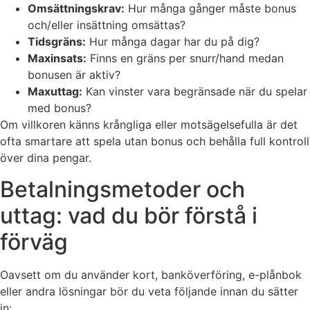
Omsättningskrav:
Hur många gånger måste bonus
och/eller insättning omsättas?
Tidsgräns:
Hur många dagar har du på dig?
Maxinsats:
Finns en gräns per snurr/hand medan
bonusen är aktiv?
Maxuttag:
Kan vinster vara begränsade när du spelar
med bonus?
Om villkoren känns krångliga eller motsägelsefulla är det
ofta smartare att spela utan bonus och behålla full kontroll
över dina pengar.
Betalningsmetoder och
uttag: vad du bör förstå i
förväg
Oavsett om du använder kort, banköverföring, e-plånbok
eller andra lösningar bör du veta följande innan du sätter
in: