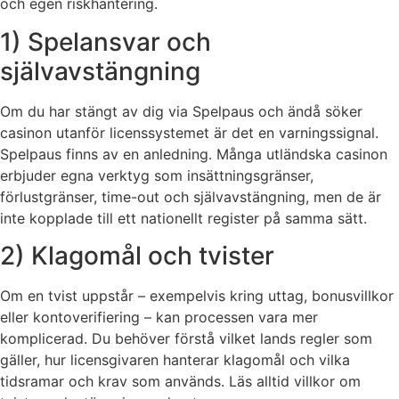
och egen riskhantering.
1) Spelansvar och
självavstängning
Om du har stängt av dig via Spelpaus och ändå söker
casinon utanför licenssystemet är det en varningssignal.
Spelpaus finns av en anledning. Många utländska casinon
erbjuder egna verktyg som insättningsgränser,
förlustgränser, time-out och självavstängning, men de är
inte kopplade till ett nationellt register på samma sätt.
2) Klagomål och tvister
Om en tvist uppstår – exempelvis kring uttag, bonusvillkor
eller kontoverifiering – kan processen vara mer
komplicerad. Du behöver förstå vilket lands regler som
gäller, hur licensgivaren hanterar klagomål och vilka
tidsramar och krav som används. Läs alltid villkor om