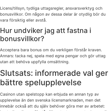
Licens/tillsyn, tydliga uttagsregler, ansvarsverktyg och
bonusvillkor. Om någon av dessa delar är otydlig bör du
vara försiktig eller avstå.
Hur undviker jag att fastna i
bonusvillkor?
Acceptera bara bonus om du verkligen förstår kraven.
Annars: tacka nej, spela med egna pengar och gör uttag
utan att behöva uppfylla omsättning.
Slutsats: informerade val ger
bättre spelupplevelse
Casinon utan spelstopp kan erbjuda en annan typ av
upplevelse än den svenska licensmarknaden, men det
innebär också att du själv behöver göra mer av arbetet: