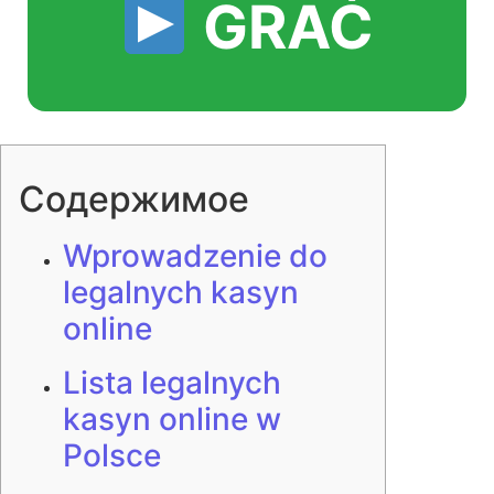
GRAĆ
Содержимое
Wprowadzenie do
legalnych kasyn
online
Lista legalnych
kasyn online w
Polsce