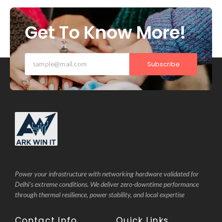
Get To Know More!
Subscribe
Power your infrastructure with networking hardware validated for
Delhi’s extreme conditions. We deliver zero-downtime performance
through thermal resilience, power stability, and local expertise
Contact Info
Quick Links