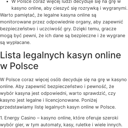
W Polsce coraz więcej ludzi decyduje się na grę w
kasyno online, aby cieszyć się rozrywką i wygranymi.
Warto pamiętać, że legalne kasyna online są
monitorowane przez odpowiednie organy, aby zapewnić
bezpieczeństwo i uczciwość gry. Dzięki temu, gracze
mogą być pewni, że ich dane są bezpieczne i że wygrane
są wypłacane.
Lista legalnych kasyn online
w Polsce
W Polsce coraz więcej osób decyduje się na grę w kasyno
online. Aby zapewnić bezpieczeństwo i pewność, że
wybór kasyna jest odpowiedni, warto sprawdzić, czy
kasyno jest legalne i licencjonowane. Poniżej
przedstawiamy listę legalnych kasyn online w Polsce.
1. Energy Casino – kasyno online, które oferuje szeroki
wybór gier, w tym automaty, kasy, ruletke i wiele innych.