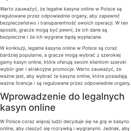
Warto zauważyć, że legalne kasyna online w Polsce są
regulowane przez odpowiednie organy, aby zapewnić
bezpieczeństwo i transparentność swoich operacji. W ten
sposób, gracze mogą być pewni, że ich dane są
bezpieczne i że ich wygrane będą wypłacane.
W konkluzji, legalne kasyna online w Polsce są coraz
bardziej popularne, a gracze mogą wybrać z szerokiej
gamy kasyn online, które oferują swoim klientom szeroki
wybór gier i atrakcyjne promocje. Warto zauważyć, że
ważne jest, aby wybrać te kasyna online, które posiadają
ważne licencje i są regulowane przez odpowiednie organy.
Wprowadzenie do legalnych
kasyn online
W Polsce coraz więcej ludzi decyduje się na grę w kasyno
online, aby cieszyć się rozrywką i wygranymi. Jednak, aby