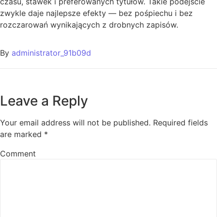
czasu, stawek i preferowanych tytułów. Takie podejście
zwykle daje najlepsze efekty — bez pośpiechu i bez
rozczarowań wynikających z drobnych zapisów.
By
administrator_91b09d
Leave a Reply
Your email address will not be published.
Required fields
are marked
*
Comment