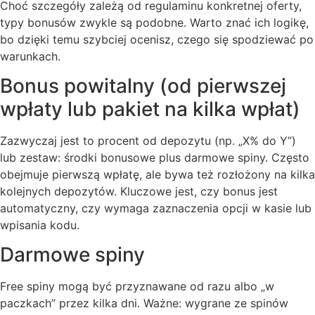
Choć szczegóły zależą od regulaminu konkretnej oferty,
typy bonusów zwykle są podobne. Warto znać ich logikę,
bo dzięki temu szybciej ocenisz, czego się spodziewać po
warunkach.
Bonus powitalny (od pierwszej
wpłaty lub pakiet na kilka wpłat)
Zazwyczaj jest to procent od depozytu (np. „X% do Y”)
lub zestaw: środki bonusowe plus darmowe spiny. Często
obejmuje pierwszą wpłatę, ale bywa też rozłożony na kilka
kolejnych depozytów. Kluczowe jest, czy bonus jest
automatyczny, czy wymaga zaznaczenia opcji w kasie lub
wpisania kodu.
Darmowe spiny
Free spiny mogą być przyznawane od razu albo „w
paczkach” przez kilka dni. Ważne: wygrane ze spinów