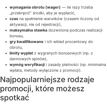
wymagania obrotu (wager)
— ile razy trzeba
„przekręcić” środki, aby je wypłacić,
czas
na spełnienie warunków (czasem liczony od
aktywacji, nie od rejestracji),
maksymalna stawka
dozwolona podczas realizacji
bonusu,
gry kwalifikowane
i ich wkład procentowy do
obrotu,
limity wypłat
z wygranych bonusowych (np. z
darmowych spinów),
wymóg weryfikacji
i zasady płatności (np. minimalna
wpłata, metody wyłączone z promocji).
Najpopularniejsze rodzaje
promocji, które możesz
spotkać