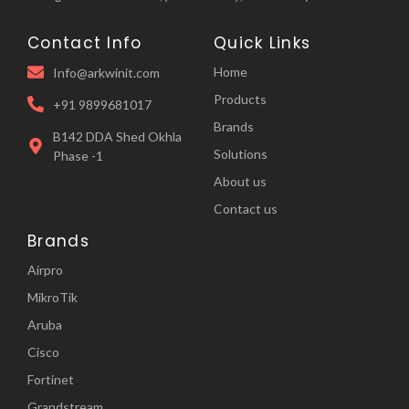
Contact Info
Quick Links
Home
Info@arkwinit.com
Products
+91 9899681017
Brands
B142 DDA Shed Okhla
Solutions
Phase -1
About us
Contact us
Brands
Airpro
MikroTik
Aruba
Cisco
Fortinet
Grandstream