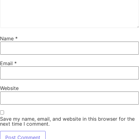
Name
*
Email
*
Website
Save my name, email, and website in this browser for the
next time I comment.