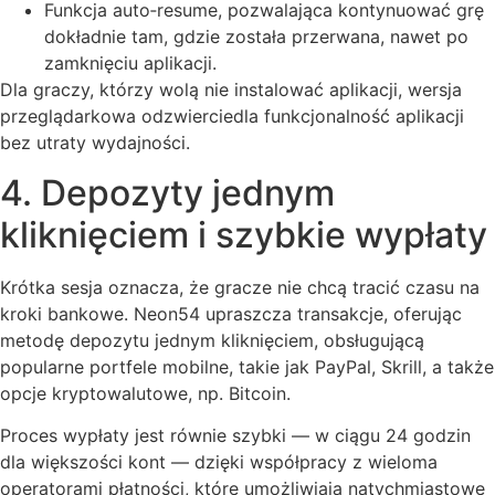
Funkcja auto‑resume, pozwalająca kontynuować grę
dokładnie tam, gdzie została przerwana, nawet po
zamknięciu aplikacji.
Dla graczy, którzy wolą nie instalować aplikacji, wersja
przeglądarkowa odzwierciedla funkcjonalność aplikacji
bez utraty wydajności.
4. Depozyty jednym
kliknięciem i szybkie wypłaty
Krótka sesja oznacza, że gracze nie chcą tracić czasu na
kroki bankowe. Neon54 upraszcza transakcje, oferując
metodę depozytu jednym kliknięciem, obsługującą
popularne portfele mobilne, takie jak PayPal, Skrill, a także
opcje kryptowalutowe, np. Bitcoin.
Proces wypłaty jest równie szybki — w ciągu 24 godzin
dla większości kont — dzięki współpracy z wieloma
operatorami płatności, które umożliwiają natychmiastowe