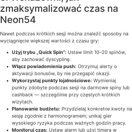
zmaksymalizować czas na
Neon54
Nawet podczas krótkich sesji można znaleźć sposoby na
wyciągnięcie większej wartości z czasu gry:
Użyj trybu „Quick Spin”:
Ustaw limit 10–20 spinów,
aby zachować dyscyplinę.
Włącz powiadomienia push:
Otrzymuj alerty o
aktywacji bonusów, by nie przegapić okazji.
Wykorzystaj punkty lojalnościowe:
Wymieniaj
punkty zdobyte podczas sesji na darmowe spiny lub
cashback — szczególnie przy częstych krótkich
wizytach.
Planowanie budżetu:
Przydzielaj konkretne kwoty na
sesję zgodnie z harmonogramem; unikaj gier
wysokiego ryzyka podczas ważnych godzin pracy.
Monitoruj czas:
Ustaw alarm lub użyj timera w