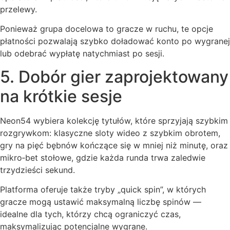
przelewy.
Ponieważ grupa docelowa to gracze w ruchu, te opcje
płatności pozwalają szybko doładować konto po wygranej
lub odebrać wypłatę natychmiast po sesji.
5. Dobór gier zaprojektowany
na krótkie sesje
Neon54 wybiera kolekcję tytułów, które sprzyjają szybkim
rozgrywkom: klasyczne sloty wideo z szybkim obrotem,
gry na pięć bębnów kończące się w mniej niż minutę, oraz
mikro‑bet stołowe, gdzie każda runda trwa zaledwie
trzydzieści sekund.
Platforma oferuje także tryby „quick spin”, w których
gracze mogą ustawić maksymalną liczbę spinów —
idealne dla tych, którzy chcą ograniczyć czas,
maksymalizując potencjalne wygrane.