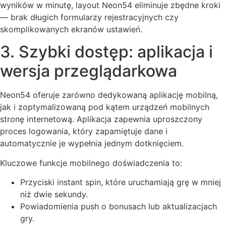
wyników w minutę, layout Neon54 eliminuje zbędne kroki
— brak długich formularzy rejestracyjnych czy
skomplikowanych ekranów ustawień.
3. Szybki dostęp: aplikacja i
wersja przeglądarkowa
Neon54 oferuje zarówno dedykowaną aplikację mobilną,
jak i zoptymalizowaną pod kątem urządzeń mobilnych
stronę internetową. Aplikacja zapewnia uproszczony
proces logowania, który zapamiętuje dane i
automatycznie je wypełnia jednym dotknięciem.
Kluczowe funkcje mobilnego doświadczenia to:
Przyciski instant spin, które uruchamiają grę w mniej
niż dwie sekundy.
Powiadomienia push o bonusach lub aktualizacjach
gry.