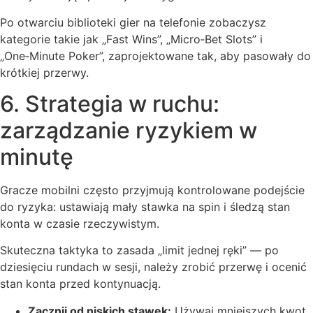
Po otwarciu biblioteki gier na telefonie zobaczysz
kategorie takie jak „Fast Wins”, „Micro‑Bet Slots” i
„One‑Minute Poker”, zaprojektowane tak, aby pasowały do
krótkiej przerwy.
6. Strategia w ruchu:
zarządzanie ryzykiem w
minutę
Gracze mobilni często przyjmują kontrolowane podejście
do ryzyka: ustawiają mały stawka na spin i śledzą stan
konta w czasie rzeczywistym.
Skuteczna taktyka to zasada „limit jednej ręki” — po
dziesięciu rundach w sesji, należy zrobić przerwę i ocenić
stan konta przed kontynuacją.
Zacznij od niskich stawek:
Używaj mniejszych kwot,