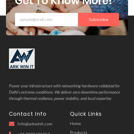
Get To Know More!
Subscribe
Power your infrastructure with networking hardware validated for
Delhi’s extreme conditions. We deliver zero-downtime performance
through thermal resilience, power stability, and local expertise
Contact Info
Quick Links
Home
Info@arkwinit.com
Products