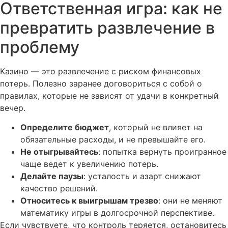
Ответственная игра: как не
превратить развлечение в
проблему
Казино — это развлечение с риском финансовых
потерь. Полезно заранее договориться с собой о
правилах, которые не зависят от удачи в конкретный
вечер.
Определите бюджет
, который не влияет на
обязательные расходы, и не превышайте его.
Не отыгрывайтесь
: попытка вернуть проигранное
чаще ведет к увеличению потерь.
Делайте паузы
: усталость и азарт снижают
качество решений.
Относитесь к выигрышам трезво
: они не меняют
математику игры в долгосрочной перспективе.
Если чувствуете, что контроль теряется, остановитесь