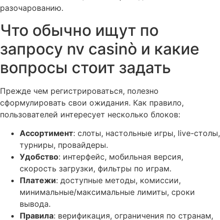
разочарованию.
Что обычно ищут по
запросу nv casinò и какие
вопросы стоит задать
Прежде чем регистрироваться, полезно
сформулировать свои ожидания. Как правило,
пользователей интересует несколько блоков:
Ассортимент
: слоты, настольные игры, live-столы,
турниры, провайдеры.
Удобство
: интерфейс, мобильная версия,
скорость загрузки, фильтры по играм.
Платежи
: доступные методы, комиссии,
минимальные/максимальные лимиты, сроки
вывода.
Правила
: верификация, ограничения по странам,