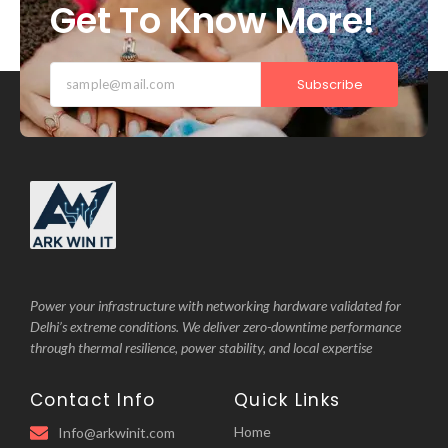
Get To Know More!
Subscribe
Power your infrastructure with networking hardware validated for
Delhi’s extreme conditions. We deliver zero-downtime performance
through thermal resilience, power stability, and local expertise
Contact Info
Quick Links
Home
Info@arkwinit.com