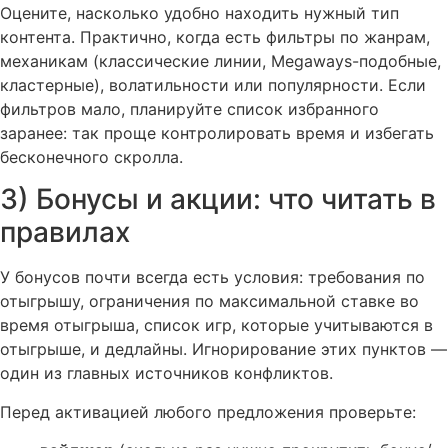
Оцените, насколько удобно находить нужный тип
контента. Практично, когда есть фильтры по жанрам,
механикам (классические линии, Megaways-подобные,
кластерные), волатильности или популярности. Если
фильтров мало, планируйте список избранного
заранее: так проще контролировать время и избегать
бесконечного скролла.
3) Бонусы и акции: что читать в
правилах
У бонусов почти всегда есть условия: требования по
отыгрышу, ограничения по максимальной ставке во
время отыгрыша, список игр, которые учитываются в
отыгрыше, и дедлайны. Игнорирование этих пунктов —
один из главных источников конфликтов.
Перед активацией любого предложения проверьте: