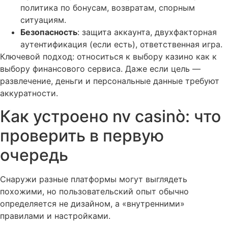
политика по бонусам, возвратам, спорным
ситуациям.
Безопасность
: защита аккаунта, двухфакторная
аутентификация (если есть), ответственная игра.
Ключевой подход: относиться к выбору казино как к
выбору финансового сервиса. Даже если цель —
развлечение, деньги и персональные данные требуют
аккуратности.
Как устроено nv casinò: что
проверить в первую
очередь
Снаружи разные платформы могут выглядеть
похожими, но пользовательский опыт обычно
определяется не дизайном, а «внутренними»
правилами и настройками.