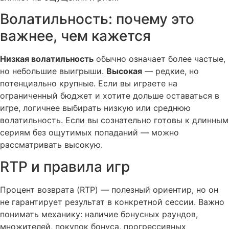
Волатильность: почему это
важнее, чем кажется
Низкая волатильность
обычно означает более частые,
но небольшие выигрыши.
Высокая
— редкие, но
потенциально крупные. Если вы играете на
ограниченный бюджет и хотите дольше оставаться в
игре, логичнее выбирать низкую или среднюю
волатильность. Если вы сознательно готовы к длинным
сериям без ощутимых попаданий — можно
рассматривать высокую.
RTP и правила игр
Процент возврата (RTP) — полезный ориентир, но он
не гарантирует результат в конкретной сессии. Важно
понимать механику: наличие бонусных раундов,
множителей, покупок бонуса, прогрессивных