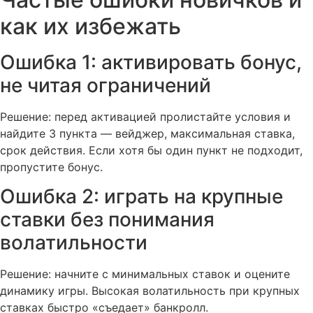
как их избежать
Ошибка 1: активировать бонус,
не читая ограничений
Решение: перед активацией пролистайте условия и
найдите 3 пункта — вейджер, максимальная ставка,
срок действия. Если хотя бы один пункт не подходит,
пропустите бонус.
Ошибка 2: играть на крупные
ставки без понимания
волатильности
Решение: начните с минимальных ставок и оцените
динамику игры. Высокая волатильность при крупных
ставках быстро «съедает» банкролл.