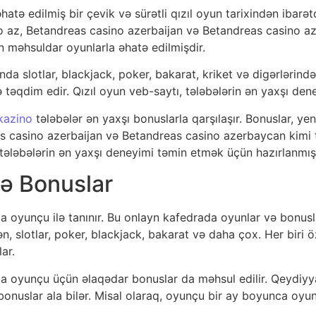
tə edilmiş bir çevik və sürətli qızıl oyun tarixindən ibarət
no az, Betandreas casino azerbaijan və Betandreas casino az
n məhsuldar oyunlarla əhatə edilmişdir.
 slotlar, blackjack, poker, bakarat, kriket və digərlərindən
də təqdim edir. Qızıl oyun veb-saytı, tələbələrin ən yaxşı den
kazino
tələbələr ən yaxşı bonuslarla qarşılaşır. Bonuslar, ye
 casino azerbaijan və Betandreas casino azerbaycan kimi ta
 tələbələrin ən yaxşı deneyimi təmin etmək üçün hazırlanmış
ə Bonuslar
 oyunçu ilə tanınır. Bu onlayn kafedrada oyunlar və bonusla
, slotlar, poker, blackjack, bakarat və daha çox. Her biri 
ar.
ada oyunçu üçün əlaqədar bonuslar da məhsul edilir. Qeydi
bonuslar ala bilər. Misal olaraq, oyunçu bir ay boyunca oyun