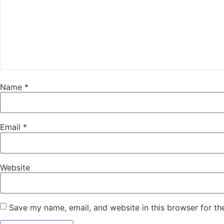
Name
*
Email
*
Website
Save my name, email, and website in this browser for th