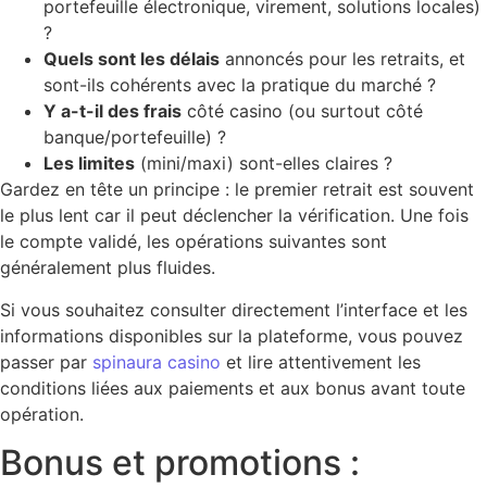
portefeuille électronique, virement, solutions locales)
?
Quels sont les délais
annoncés pour les retraits, et
sont-ils cohérents avec la pratique du marché ?
Y a-t-il des frais
côté casino (ou surtout côté
banque/portefeuille) ?
Les limites
(mini/maxi) sont-elles claires ?
Gardez en tête un principe : le premier retrait est souvent
le plus lent car il peut déclencher la vérification. Une fois
le compte validé, les opérations suivantes sont
généralement plus fluides.
Si vous souhaitez consulter directement l’interface et les
informations disponibles sur la plateforme, vous pouvez
passer par
spinaura casino
et lire attentivement les
conditions liées aux paiements et aux bonus avant toute
opération.
Bonus et promotions :