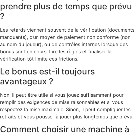
prendre plus de temps que prévu
?
Les retards viennent souvent de la vérification (documents
manquants), d’un moyen de paiement non conforme (non
au nom du joueur), ou de contrôles internes lorsque des
bonus sont en cours. Lire les règles et finaliser la
vérification tôt limite ces frictions.
Le bonus est-il toujours
avantageux ?
Non. Il peut être utile si vous jouez suffisamment pour
remplir des exigences de mise raisonnables et si vous
respectez la mise maximale. Sinon, il peut compliquer les
retraits et vous pousser à jouer plus longtemps que prévu.
Comment choisir une machine à