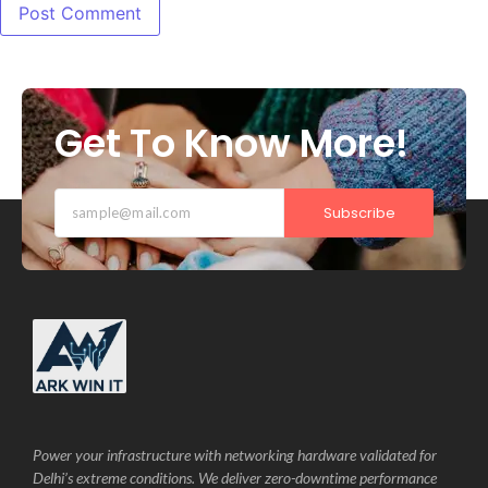
Get To Know More!
Subscribe
Power your infrastructure with networking hardware validated for
Delhi’s extreme conditions. We deliver zero-downtime performance