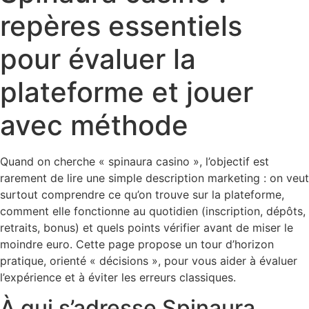
repères essentiels
pour évaluer la
plateforme et jouer
avec méthode
Quand on cherche « spinaura casino », l’objectif est
rarement de lire une simple description marketing : on veut
surtout comprendre ce qu’on trouve sur la plateforme,
comment elle fonctionne au quotidien (inscription, dépôts,
retraits, bonus) et quels points vérifier avant de miser le
moindre euro. Cette page propose un tour d’horizon
pratique, orienté « décisions », pour vous aider à évaluer
l’expérience et à éviter les erreurs classiques.
À qui s’adresse Spinaura