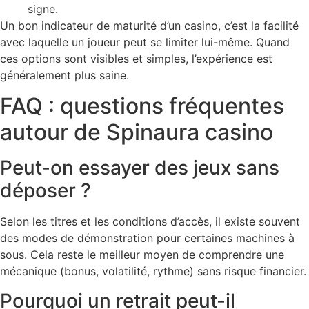
signe.
Un bon indicateur de maturité d’un casino, c’est la facilité
avec laquelle un joueur peut se limiter lui-même. Quand
ces options sont visibles et simples, l’expérience est
généralement plus saine.
FAQ : questions fréquentes
autour de Spinaura casino
Peut-on essayer des jeux sans
déposer ?
Selon les titres et les conditions d’accès, il existe souvent
des modes de démonstration pour certaines machines à
sous. Cela reste le meilleur moyen de comprendre une
mécanique (bonus, volatilité, rythme) sans risque financier.
Pourquoi un retrait peut-il