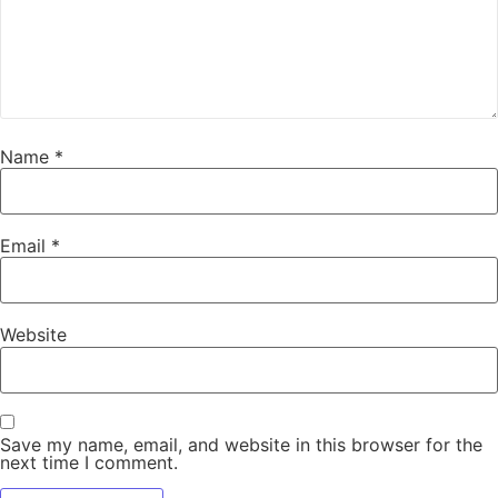
Name
*
Email
*
Website
Save my name, email, and website in this browser for the
next time I comment.