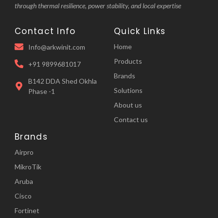
through thermal resilience, power stability, and local expertise
Contact Info
Quick Links
Home
Info@arkwinit.com
Products
+91 9899681017
Brands
B142 DDA Shed Okhla
Solutions
Phase -1
About us
Contact us
Brands
Airpro
MikroTik
Aruba
Cisco
Fortinet