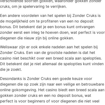
verschillende soorten gokken, waaronder gokken zonder
cruks, om je spelervaring te verrijken.
Een andere voordelen van het spelen bij Zonder Cruks is
de mogelijkheid om te profiteren van een no deposit
bonus. Dit betekent dat je een bonus kunt ontvangen
zonder eerst een inleg te hoeven doen, wat perfect is voor
diegenen die nieuw zijn bij online gokken.
Weliswaar zijn er ook enkele nadelen aan het spelen bij
Zonder Cruks. Een van de grootste nadelen is dat het
casino niet beschikt over een breed scala aan spelopties.
Dit betekent dat je niet allemaal de spelopties kunt vinden
die je zoekt.
Desondanks is Zonder Cruks een goede keuze voor
diegenen die op zoek zijn naar een veilige en betrouwbare
online gokomgeving. Het casino biedt een breed scala aan
gokken zonder cruks en een no deposit bonus, wat
perfect is voor beginners of voor diegenen die niet veel