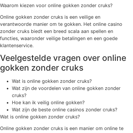
Waarom kiezen voor online gokken zonder cruks?
Online gokken zonder cruks is een veilige en
verantwoorde manier om te gokken. Het online casino
zonder cruks biedt een breed scala aan spellen en
functies, waaronder veilige betalingen en een goede
klantenservice.
Veelgestelde vragen over online
gokken zonder cruks
Wat is online gokken zonder cruks?
Wat zijn de voordelen van online gokken zonder
cruks?
Hoe kan ik veilig online gokken?
Wat zijn de beste online casinos zonder cruks?
Wat is online gokken zonder cruks?
Online gokken zonder cruks is een manier om online te