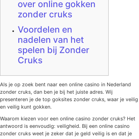
over online gokken
zonder cruks
Voordelen en
nadelen van het
spelen bij Zonder
Cruks
Als je op zoek bent naar een online casino in Nederland
zonder cruks, dan ben je bij het juiste adres. Wij
presenteren je de top goksites zonder cruks, waar je veilig
en veilig kunt gokken.
Waarom kiezen voor een online casino zonder cruks? Het
antwoord is eenvoudig: veiligheid. Bij een online casino
zonder cruks weet je zeker dat je geld veilig is en dat je