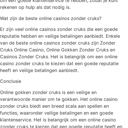
om een goede klantenservice te hebben, zodat je kunt
rekenen op hulp als dat nodig is.
Wat zijn de beste online casinos zonder cruks?
Er zijn veel online casinos zonder cruks die een goede
reputatie hebben en veilige betalingen aanbiedt. Enkele
van de beste online casinos zonder cruks zijn Zonder
Cruks Online Casino, Online Gokken Zonder Cruks en
Casinos Zonder Cruks. Het is belangrijk om een online
casino zonder cruks te kiezen dat een goede reputatie
heeft en veilige betalingen aanbiedt.
Conclusie
Online gokken zonder cruks is een veilige en
verantwoorde manier om te gokken. Het online casino
zonder cruks biedt een breed scala aan spellen en
functies, waaronder veilige betalingen en een goede
klantenservice. Het is belangrijk om een online casino
zonder cruks te kiezen dat een goede reputatie heeft en