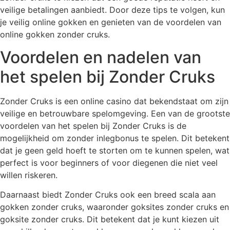
veilige betalingen aanbiedt. Door deze tips te volgen, kun
je veilig online gokken en genieten van de voordelen van
online gokken zonder cruks.
Voordelen en nadelen van
het spelen bij Zonder Cruks
Zonder Cruks is een online casino dat bekendstaat om zijn
veilige en betrouwbare spelomgeving. Een van de grootste
voordelen van het spelen bij Zonder Cruks is de
mogelijkheid om zonder inlegbonus te spelen. Dit betekent
dat je geen geld hoeft te storten om te kunnen spelen, wat
perfect is voor beginners of voor diegenen die niet veel
willen riskeren.
Daarnaast biedt Zonder Cruks ook een breed scala aan
gokken zonder cruks, waaronder goksites zonder cruks en
goksite zonder cruks. Dit betekent dat je kunt kiezen uit