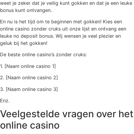
weet je zeker dat je veilig kunt gokken en dat je een leuke
bonus kunt ontvangen.
En nu is het tijd om te beginnen met gokken! Kies een
online casino zonder cruks uit onze lijst en ontvang een
leuke no deposit bonus. Wij wensen je veel plezier en
geluk bij het gokken!
De beste online casino’s zonder cruks:
1. [Naam online casino 1]
2. [Naam online casino 2]
3. [Naam online casino 3]
Enz.
Veelgestelde vragen over het
online casino